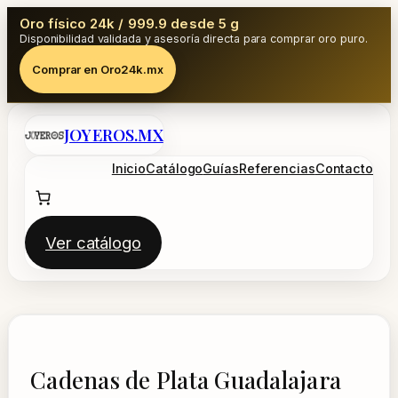
Oro físico 24k / 999.9 desde 5 g
Disponibilidad validada y asesoría directa para comprar oro puro.
Comprar en Oro24k.mx
Saltar
JOYEROS.MX
al
contenido
Inicio
Catálogo
Guías
Referencias
Contacto
Ver catálogo
Cadenas de Plata Guadalajara