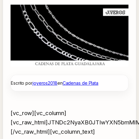
Escrito por
joyeros2018
en
Cadenas de Plata
[vc_row][vc_column]
[vc_raw_html]JTNDc2NyaXB0JTIwYXN5bmM
[/vc_raw_html][vc_column_text]