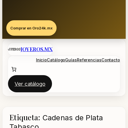
Comprar en Oro24k.mx
Saltar
JOYEROS.MX
al
contenido
Inicio
Catálogo
Guías
Referencias
Contacto
Ver catálogo
Etiqueta:
Cadenas de Plata
Tabasco