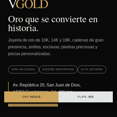
V
GOLD
Oro que se convierte en
historia.
Joyería de oro de 10K, 14K y 18K, cadenas de gran
presencia, anillos, esclavas, piedras preciosas y
piezas personalizadas.
ORO NACIONAL
DISEÑO IMPORTADO
ALTA JOYERÍA
Av. República 20, San Juan de Dios,
44360 Guadalajara, Jal., México
ORO
VGOLD
PLATA
.925
Cómo llegar ↗
HABLAR CON VGOLD