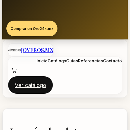
Comprar en Oro24k.mx
Saltar
JOYEROS.MX
al
contenido
Inicio
Catálogo
Guías
Referencias
Contacto
Ver catálogo