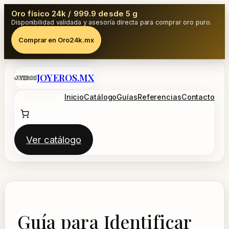
Oro físico 24k / 999.9 desde 5 g
Disponibilidad validada y asesoría directa para comprar oro puro.
Comprar en Oro24k.mx
Saltar
JOYEROS.MX
al
contenido
Inicio
Catálogo
Guías
Referencias
Contacto
Ver catálogo
Guía para Identificar