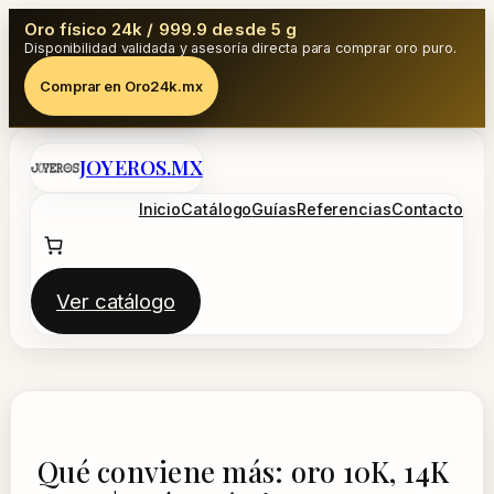
Oro físico 24k / 999.9 desde 5 g
Disponibilidad validada y asesoría directa para comprar oro puro.
Comprar en Oro24k.mx
Saltar
JOYEROS.MX
al
contenido
Inicio
Catálogo
Guías
Referencias
Contacto
Ver catálogo
Qué conviene más: oro 10K, 14K