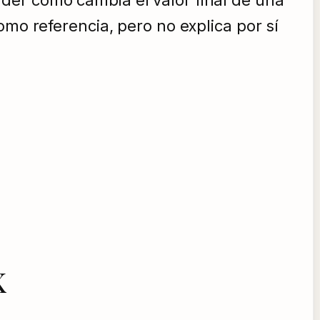
der cómo cambia el valor final de una
omo referencia, pero no explica por sí
K