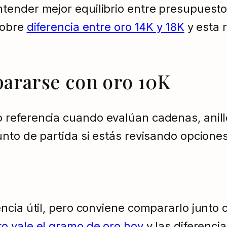
ender mejor equilibrio entre presupuesto,
sobre
diferencia entre oro 14K y 18K
y esta 
ararse con oro 10K
referencia cuando evalúan cadenas, anill
nto de partida si estás revisando opcione
cia útil, pero conviene compararlo junto c
o vale el gramo de oro hoy
y las diferencia