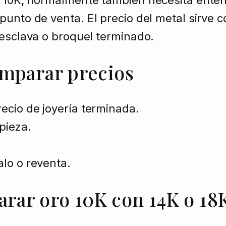
o 10K, normalmente también necesita enten
unto de venta. El precio del metal sirve c
 esclava o broquel terminado.
omparar precios
recio de joyería terminada.
pieza.
alo o reventa.
rar oro 10K con 14K o 18