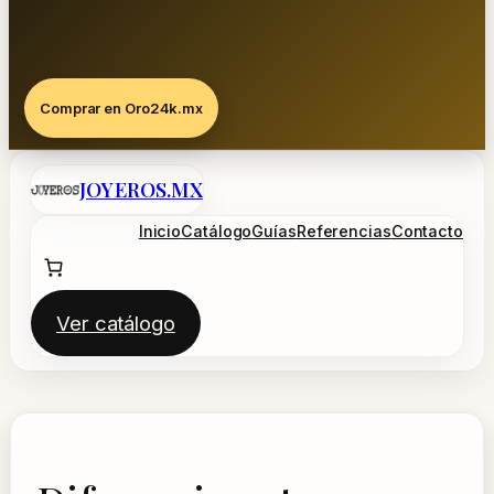
Comprar en Oro24k.mx
Saltar
JOYEROS.MX
al
contenido
Inicio
Catálogo
Guías
Referencias
Contacto
Ver catálogo