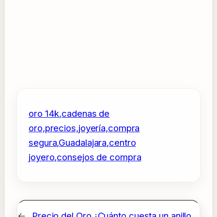
oro 14k,cadenas de
oro,precios,joyería,compra
segura,Guadalajara,centro
joyero,consejos de compra
←
Precio del Oro
¿Cuánto cuesta un anillo