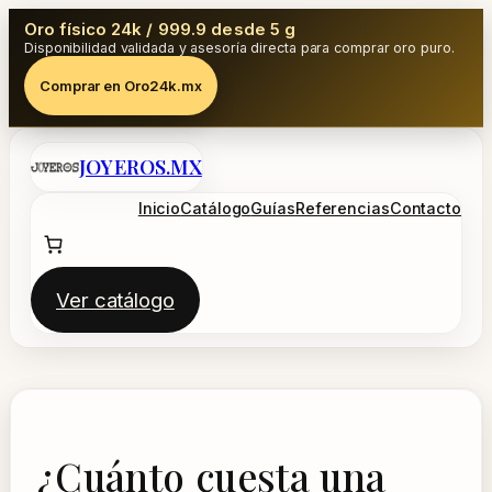
Oro físico 24k / 999.9 desde 5 g
Disponibilidad validada y asesoría directa para comprar oro puro.
Comprar en Oro24k.mx
Saltar
JOYEROS.MX
al
contenido
Inicio
Catálogo
Guías
Referencias
Contacto
Ver catálogo
¿Cuánto cuesta una