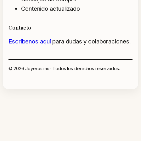
Contenido actualizado
Contacto
Escríbenos aquí
para dudas y colaboraciones.
© 2026 Joyeros.mx · Todos los derechos reservados.