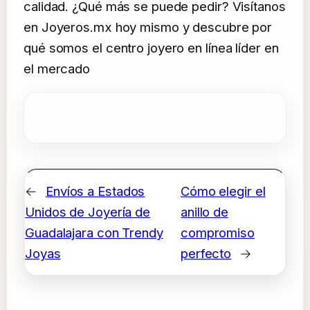
calidad. ¿Qué más se puede pedir? Visítanos
en Joyeros.mx hoy mismo y descubre por
qué somos el centro joyero en línea líder en
el mercado
←
Envíos a Estados
Cómo elegir el
Unidos de Joyería de
anillo de
Guadalajara con Trendy
compromiso
Joyas
perfecto
→