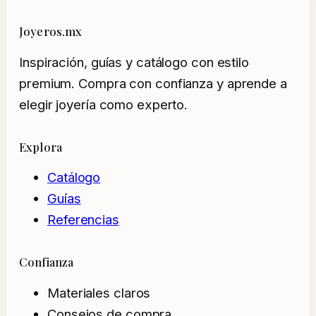
Joyeros.mx
Inspiración, guías y catálogo con estilo
premium. Compra con confianza y aprende a
elegir joyería como experto.
Explora
Catálogo
Guías
Referencias
Confianza
Materiales claros
Consejos de compra