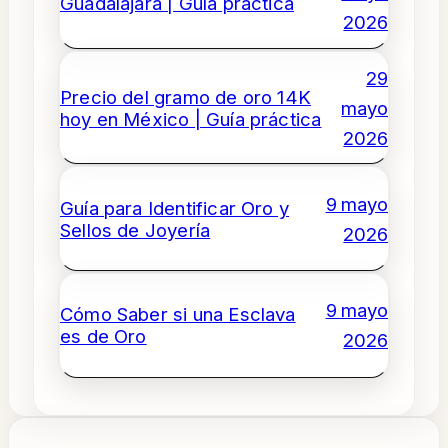
Guadalajara | Guía práctica
2026
29
Precio del gramo de oro 14K
mayo
hoy en México | Guía práctica
2026
9 mayo
Guía para Identificar Oro y
Sellos de Joyería
2026
9 mayo
Cómo Saber si una Esclava
es de Oro
2026