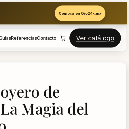
Comprar en Oro24k.mx
Ver catálogo
Guías
Referencias
Contacto
Joyero de
 La Magia del
o