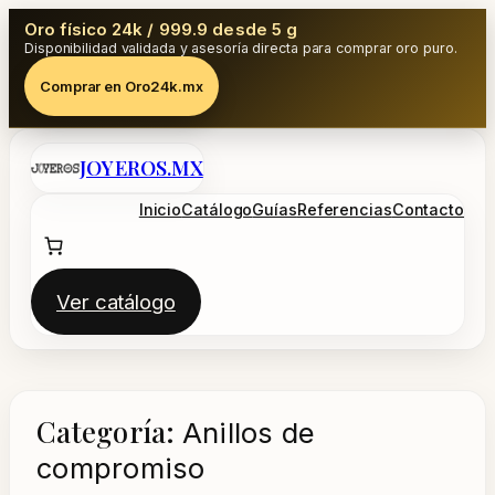
Oro físico 24k / 999.9 desde 5 g
Disponibilidad validada y asesoría directa para comprar oro puro.
Comprar en Oro24k.mx
Saltar
JOYEROS.MX
al
contenido
Inicio
Catálogo
Guías
Referencias
Contacto
Ver catálogo
Categoría:
Anillos de
compromiso