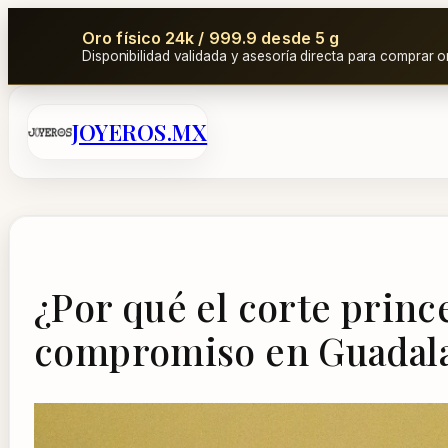
Oro físico 24k / 999.9 desde 5 g
Disponibilidad validada y asesoría directa para comprar o
Saltar
JOYEROS.MX
al
contenido
¿Por qué el corte prince
compromiso en Guadala