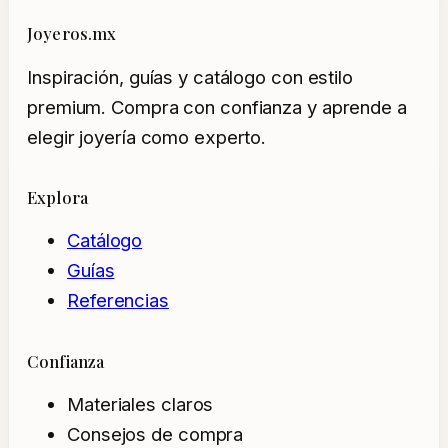
Joyeros.mx
Inspiración, guías y catálogo con estilo
premium. Compra con confianza y aprende a
elegir joyería como experto.
Explora
Catálogo
Guías
Referencias
Confianza
Materiales claros
Consejos de compra