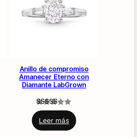
Anillo de compromiso
Amanecer Eterno con
Diamante LabGrown
Valorado
1
Leer más
con
5.00
de 5 en