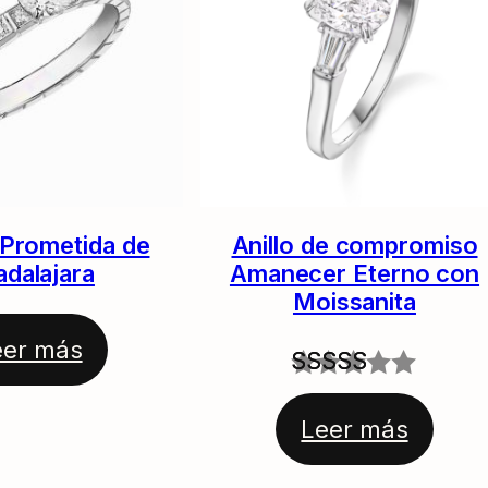
a Prometida de
Anillo de compromiso
dalajara
Amanecer Eterno con
Moissanita
eer más
Valorado
1
Leer más
con
5.00
de 5 en