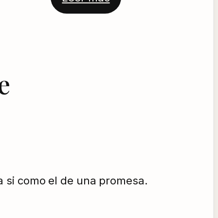
de 5 en
base a
valoración
de un
e
cliente
a si como el de una promesa.