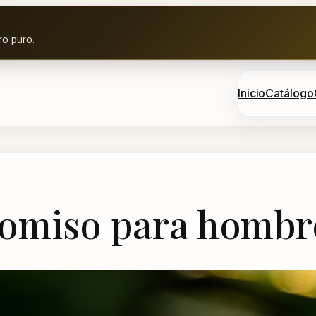
ro puro.
Inicio
Catálogo
romiso para hombr