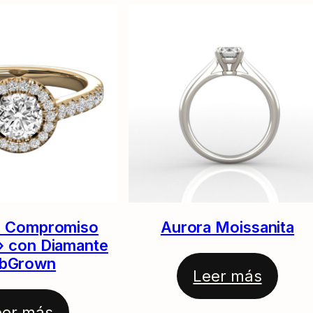
base a
valoración
de un
cliente
de Compromiso
Aurora Moissanita
» con Diamante
bGrown
Leer más
eer más