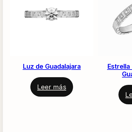
Luz de Guadalajara
Estrell
Gua
Leer más
L