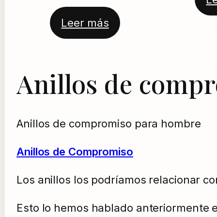
Valorado
1
Leer más
con
5.00
de 5 en
base a
Anillos de comp
valoración
de un
cliente
Anillos de compromiso para hombre
Anillos de Compromiso
Los anillos los podríamos relacionar 
Esto lo hemos hablado anteriormente e