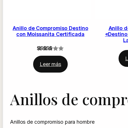
Anillo de Compromiso Destino
Anillo 
con Moissanita Certificada
«Destino
L
Valorado
1
L
con
5.00
Leer más
de 5 en
base a
valoración
Anillos de comp
de un
cliente
Anillos de compromiso para hombre