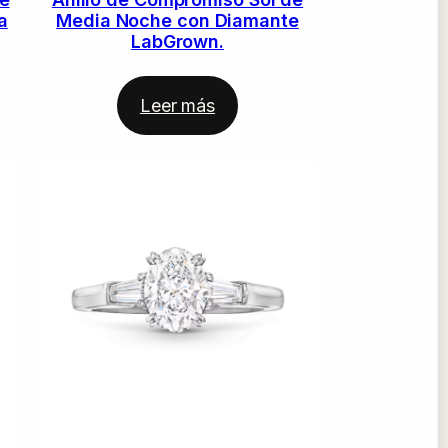
a
Media Noche con Diamante
LabGrown.
Leer más