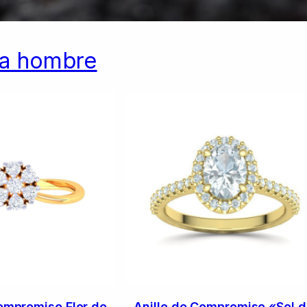
ra hombre
ompromiso Flor de
Anillo de Compromiso «Sol 