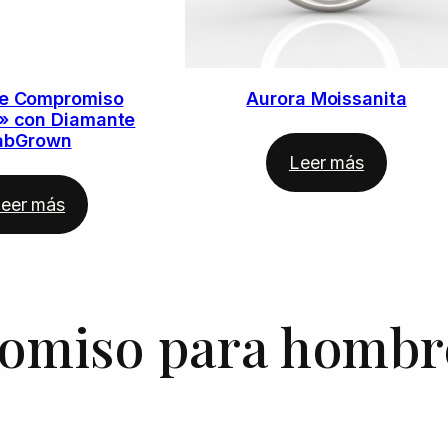
de Compromiso
Aurora Moissanita
» con Diamante
abGrown
Leer más
eer más
romiso para hombr