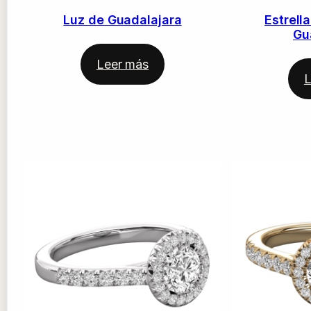
Luz de Guadalajara
Estrell
Gu
Leer más
L