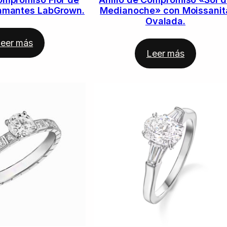
amantes LabGrown.
Medianoche» con Moissanit
Ovalada.
eer más
Leer más