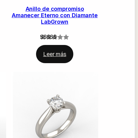
Anillo de compromiso
Amanecer Eterno con Diamante
LabGrown
Valorado
1
con
5.00
Leer más
de 5 en
base a
valoración
de un
cliente