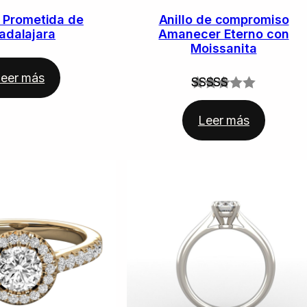
a Prometida de
Anillo de compromiso
adalajara
Amanecer Eterno con
Moissanita
eer más
Valorado
1
con
5.00
Leer más
de 5 en
base a
valoración
de un
cliente