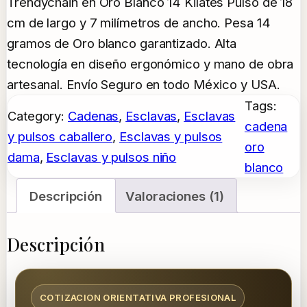
Valorado
1
Trendychain en Oro Blanco 14 Kilates Pulso de 18
con
5.00
cm de largo y 7 milímetros de ancho. Pesa 14
de 5 en
gramos de Oro blanco garantizado. Alta
base a
tecnología en diseño ergonómico y mano de obra
valoración
artesanal. Envío Seguro en todo México y USA.
de un
Tags:
Category:
Cadenas
, 
Esclavas
, 
Esclavas
cliente
cadena
y pulsos caballero
, 
Esclavas y pulsos
oro
dama
, 
Esclavas y pulsos niño
blanco
Descripción
Valoraciones (1)
Descripción
COTIZACION ORIENTATIVA PROFESIONAL