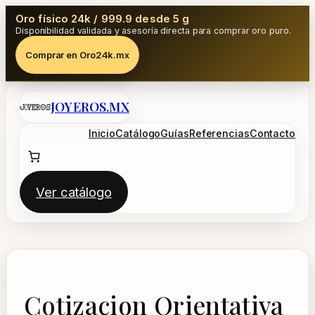
Oro físico 24k / 999.9 desde 5 g
Disponibilidad validada y asesoría directa para comprar oro puro.
Comprar en Oro24k.mx
Saltar
JOYEROS.MX
al
contenido
Inicio
Catálogo
Guías
Referencias
Contacto
Ver catálogo
Cotizacion Orientativa