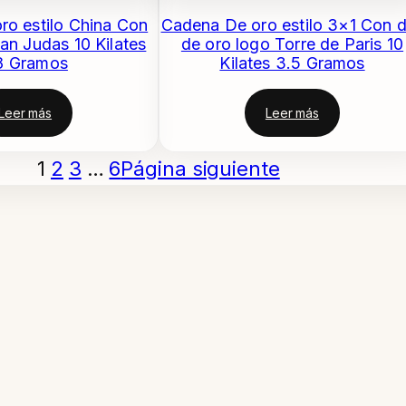
ro estilo China Con
Cadena De oro estilo 3×1 Con d
San Judas 10 Kilates
de oro logo Torre de Paris 10
8 Gramos
Kilates 3.5 Gramos
Leer más
Leer más
1
2
3
…
6
Página siguiente