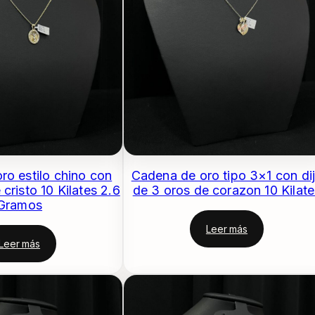
ro estilo chino con
Cadena de oro tipo 3×1 con di
 cristo 10 Kilates 2.6
de 3 oros de corazon 10 Kilate
Gramos
Leer más
Leer más