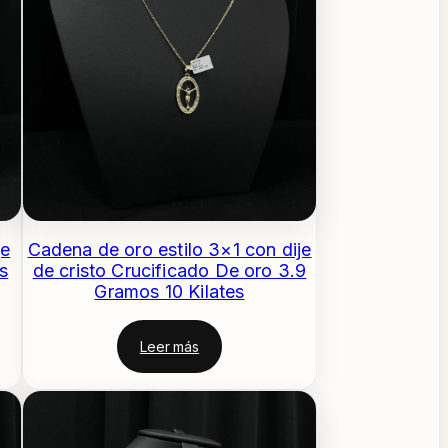
je
Cadena de oro estilo 3×1 con dije
s
de cristo Crucificado De oro 3.9
Gramos 10 Kilates
Leer más