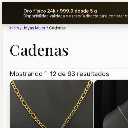
Oro físico 24k / 999.9 desde 5 g
Disponibilidad validada y asesoría directa para comprar o
Inicio
/
Joyas Mujer
/ Cadenas
Cadenas
Orden
Mostrando 1–12 de 63 resultados
por
los
último