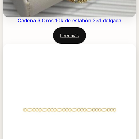
Cadena 3 Oros 10k de eslabón 3×1 delgada
Leer más