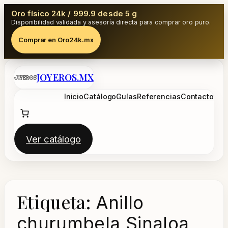
Oro físico 24k / 999.9 desde 5 g
Disponibilidad validada y asesoría directa para comprar oro puro.
Comprar en Oro24k.mx
Saltar
JOYEROS.MX
al
contenido
Inicio
Catálogo
Guías
Referencias
Contacto
Ver catálogo
Etiqueta:
Anillo
churumbela Sinaloa