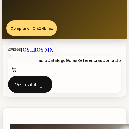
Comprar en Oro24k.mx
Saltar
JOYEROS.MX
al
contenido
Inicio
Catálogo
Guías
Referencias
Contacto
Ver catálogo