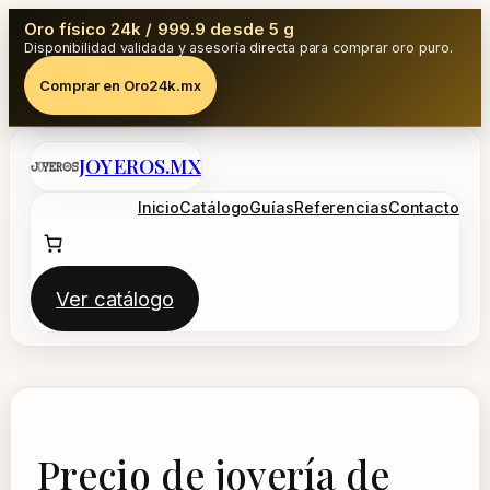
Oro físico 24k / 999.9 desde 5 g
Disponibilidad validada y asesoría directa para comprar oro puro.
Comprar en Oro24k.mx
Saltar
JOYEROS.MX
al
contenido
Inicio
Catálogo
Guías
Referencias
Contacto
Ver catálogo
Precio de joyería de