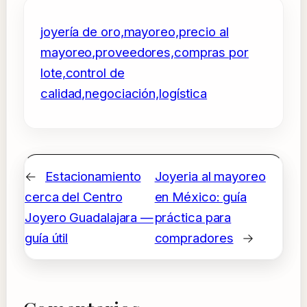
joyería de oro,mayoreo,precio al
mayoreo,proveedores,compras por
lote,control de
calidad,negociación,logística
←
Estacionamiento
Joyeria al mayoreo
cerca del Centro
en México: guía
Joyero Guadalajara —
práctica para
guía útil
compradores
→