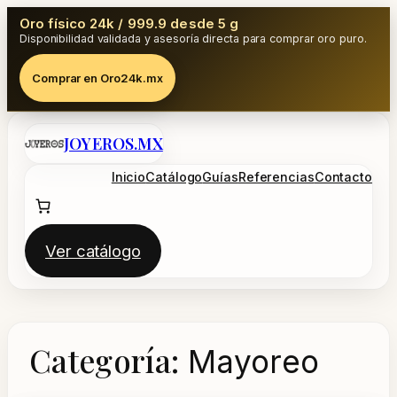
Oro físico 24k / 999.9 desde 5 g
Disponibilidad validada y asesoría directa para comprar oro puro.
Comprar en Oro24k.mx
Saltar
JOYEROS.MX
al
contenido
Inicio
Catálogo
Guías
Referencias
Contacto
Ver catálogo
Categoría:
Mayoreo