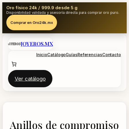
Oro físico 24k / 999.9 desde 5 g
Disponibilidad validada y asesoría directa para comprar oro puro.
Comprar en Oro24k.mx
Saltar
JOYEROS.MX
al
contenido
Inicio
Catálogo
Guías
Referencias
Contacto
Ver catálogo
Anillos de compromiso