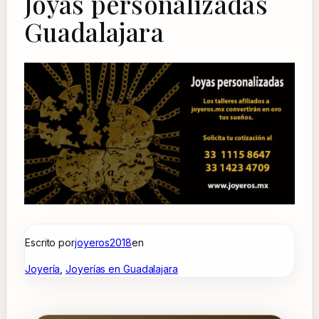
Joyas personalizadas
Guadalajara
Escrito por
joyeros2018
en
Joyería
, 
Joyerías en Guadalajara