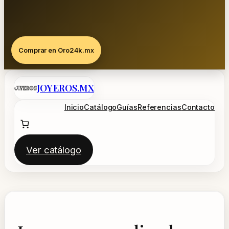
Comprar en Oro24k.mx
Saltar
JOYEROS.MX
al
contenido
Inicio
Catálogo
Guías
Referencias
Contacto
Ver catálogo