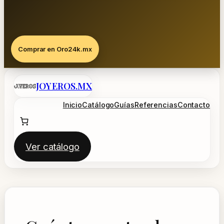
Comprar en Oro24k.mx
Saltar
JOYEROS.MX
al
contenido
Inicio
Catálogo
Guías
Referencias
Contacto
Ver catálogo