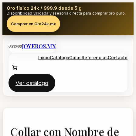
Oro físico 24k / 999.9 desde 5 g
Disponibilidad validada y asesoría directa para comprar oro puro.
Comprar en Oro24k.mx
Saltar
JOYEROS.MX
al
contenido
Inicio
Catálogo
Guías
Referencias
Contacto
Ver catálogo
Collar con Nombre de