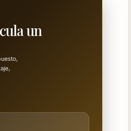
lcula un
puesto,
aje,