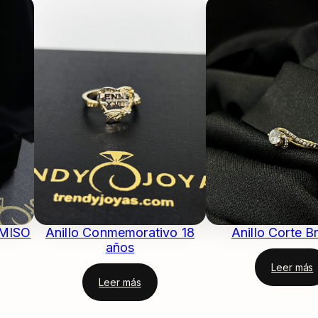
MISO
Anillo Conmemorativo 18
Anillo Corte Br
años
Leer más
Leer más