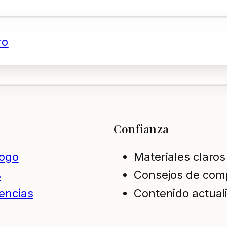
ro
Confianza
logo
Materiales claros
s
Consejos de com
encias
Contenido actual