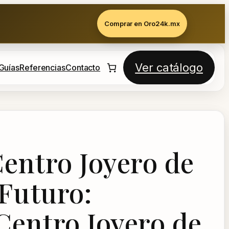
Comprar en Oro24k.mx
Ver catálogo
Guías
Referencias
Contacto
Centro Joyero de
 Futuro:
 Centro Joyero de