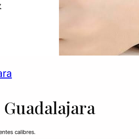
ara
a Guadalajara
ntes calibres.