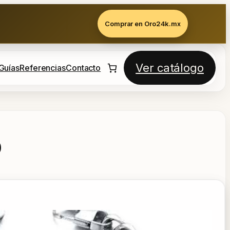
Comprar en Oro24k.mx
Ver catálogo
Guías
Referencias
Contacto
o