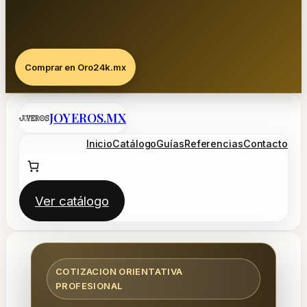
Comprar en Oro24k.mx
Saltar
JOYEROS.MX
al
contenido
Inicio
Catálogo
Guías
Referencias
Contacto
Ver catálogo
COTIZACION ORIENTATIVA
PROFESIONAL