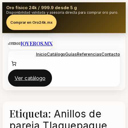
Oro físico 24k / 999.9 desde 5 g
Disponibilidad validada y asesoría directa para comprar oro puro.
Comprar en Oro24k.mx
Saltar
JOYEROS.MX
al
contenido
Inicio
Catálogo
Guías
Referencias
Contacto
Ver catálogo
Etiqueta:
Anillos de
pareja Tlaquepaque