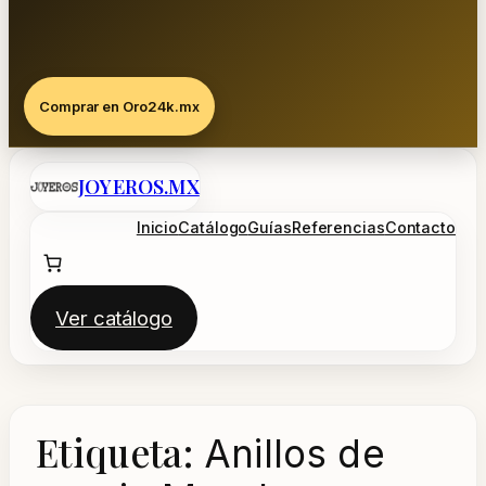
Comprar en Oro24k.mx
Saltar
JOYEROS.MX
al
contenido
Inicio
Catálogo
Guías
Referencias
Contacto
Ver catálogo
Etiqueta:
Anillos de