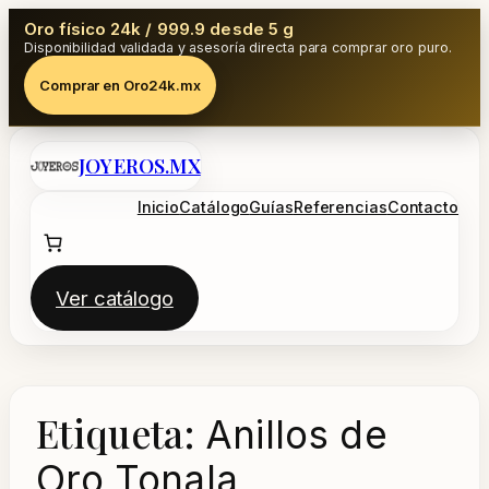
Oro físico 24k / 999.9 desde 5 g
Disponibilidad validada y asesoría directa para comprar oro puro.
Comprar en Oro24k.mx
Saltar
JOYEROS.MX
al
contenido
Inicio
Catálogo
Guías
Referencias
Contacto
Ver catálogo
Etiqueta:
Anillos de
Oro Tonala