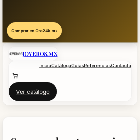
Comprar en Oro24k.mx
Saltar
JOYEROS.MX
al
contenido
Inicio
Catálogo
Guías
Referencias
Contacto
Ver catálogo