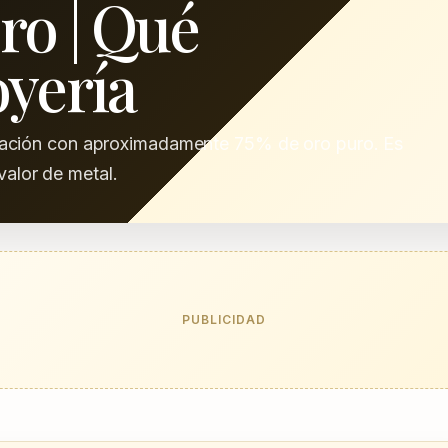
oro | Qué
oyería
aleación con aproximadamente 75% de oro puro. Es
valor de metal.
PUBLICIDAD