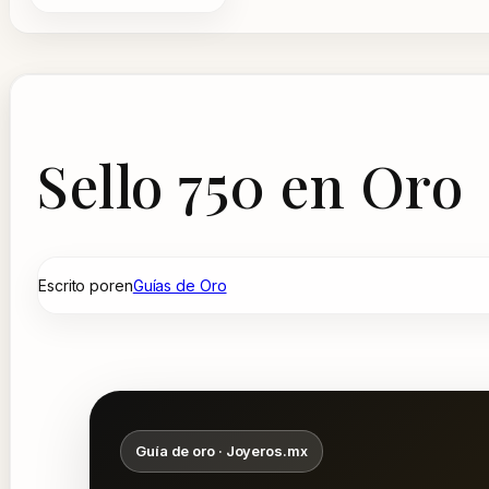
Sello 750 en Oro
Escrito por
en
Guías de Oro
Guía de oro · Joyeros.mx