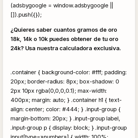
(adsbygoogle = window.adsbygoogle ||
[]).push({});
¿Quieres saber cuantos gramos de oro
18k, 14k o 10k puedes obtener de tu oro
24k? Usa nuestra calculadora exclusiva.
.container { background-color: #fff; padding:
20px; border-radius: 8px; box-shadow: 0
2px 10px rgba(0,0,0,0.1); max-width:
400px; margin: auto; } .container h1 { text-
align: center; color: #444; } .input-group {
margin-bottom: 20px; } .input-group label,
.input-group p { display: block; } .input-group
input[type=»number»] { width: 100%;