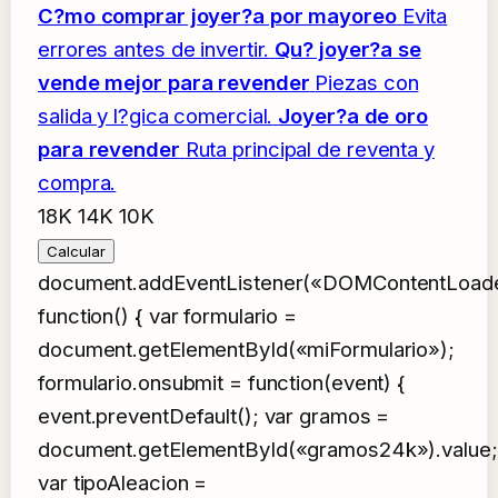
C?mo comprar joyer?a por mayoreo
Evita
errores antes de invertir.
Qu? joyer?a se
vende mejor para revender
Piezas con
salida y l?gica comercial.
Joyer?a de oro
para revender
Ruta principal de reventa y
compra.
18K
14K
10K
Calcular
document.addEventListener(«DOMContentLoad
function() { var formulario =
document.getElementById(«miFormulario»);
formulario.onsubmit = function(event) {
event.preventDefault(); var gramos =
document.getElementById(«gramos24k»).value;
var tipoAleacion =