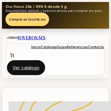
Oro físico 24k / 999.9 desde 5 g
Disponibilidad validada y asesoría directa para comprar oro puro.
Comprar en Oro24k.mx
Saltar
JOYEROS.MX
al
contenido
Inicio
Catálogo
Guías
Referencias
Contacto
Ver catálogo