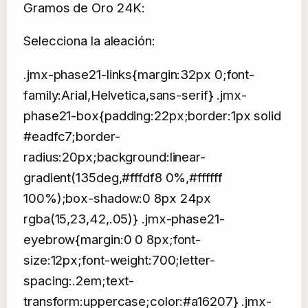
Gramos de Oro 24K:
Selecciona la aleación:
.jmx-phase21-links{margin:32px 0;font-
family:Arial,Helvetica,sans-serif} .jmx-
phase21-box{padding:22px;border:1px solid
#eadfc7;border-
radius:20px;background:linear-
gradient(135deg,#fffdf8 0%,#ffffff
100%);box-shadow:0 8px 24px
rgba(15,23,42,.05)} .jmx-phase21-
eyebrow{margin:0 0 8px;font-
size:12px;font-weight:700;letter-
spacing:.2em;text-
transform:uppercase;color:#a16207} .jmx-