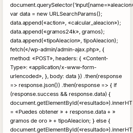
document.querySelector(‘input[name=»aleacion»
var data = new URLSearchParams();
data.append(«action», «calcular_aleacion»);
data.append(«gramos24k», gramos);
data.append(«tipoAleacion», tipoAleacion);
fetch(«/wp-admin/admin-ajax.php», {
method: «POST», headers: { «Content-
Type»: «application/x-www-form-
urlencoded», }, body: data }) .then(response
=> response.json()) .then(response => { if
(response.success && response.data) {
document.getElementById(«resultado»).innerH
= «Puedes obtener » + response.data + »
gramos de oro » + tipoAleacion; } else {
document.getElementById(«resultado»).innerH