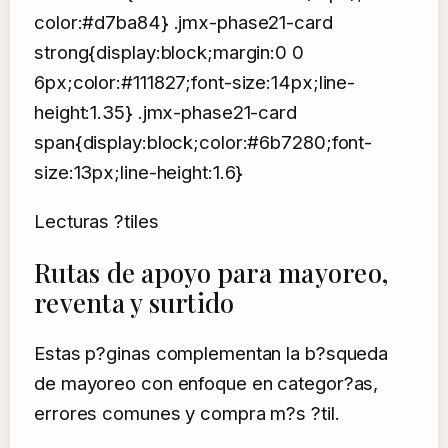
color:#d7ba84} .jmx-phase21-card
strong{display:block;margin:0 0
6px;color:#111827;font-size:14px;line-
height:1.35} .jmx-phase21-card
span{display:block;color:#6b7280;font-
size:13px;line-height:1.6}
Lecturas ?tiles
Rutas de apoyo para mayoreo,
reventa y surtido
Estas p?ginas complementan la b?squeda
de mayoreo con enfoque en categor?as,
errores comunes y compra m?s ?til.