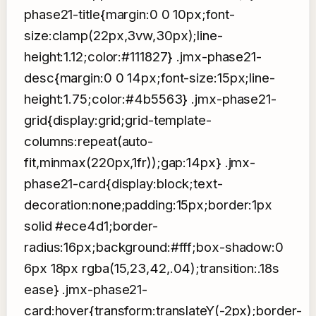
phase21-title{margin:0 0 10px;font-
size:clamp(22px,3vw,30px);line-
height:1.12;color:#111827} .jmx-phase21-
desc{margin:0 0 14px;font-size:15px;line-
height:1.75;color:#4b5563} .jmx-phase21-
grid{display:grid;grid-template-
columns:repeat(auto-
fit,minmax(220px,1fr));gap:14px} .jmx-
phase21-card{display:block;text-
decoration:none;padding:15px;border:1px
solid #ece4d1;border-
radius:16px;background:#fff;box-shadow:0
6px 18px rgba(15,23,42,.04);transition:.18s
ease} .jmx-phase21-
card:hover{transform:translateY(-2px);border-