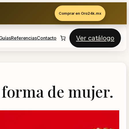
Comprar en Oro24k.mx
Ver catálogo
Guías
Referencias
Contacto
n forma de mujer.