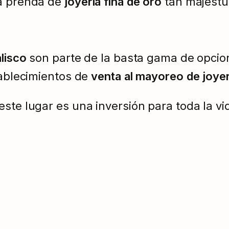
na prenda de
joyería fina de oro
tan majestu
lisco
son parte de la basta gama de opci
tablecimientos de
venta al mayoreo de joyer
este lugar es una inversión para toda la vi