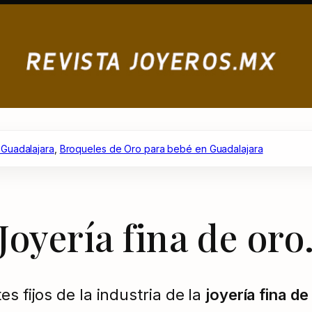
 Guadalajara
, 
Broqueles de Oro para bebé en Guadalajara
Joyería fina de oro
s fijos de la industria de la
joyería fina de