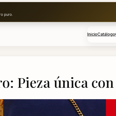
ro puro.
Inicio
Catálogo
ro: Pieza única co