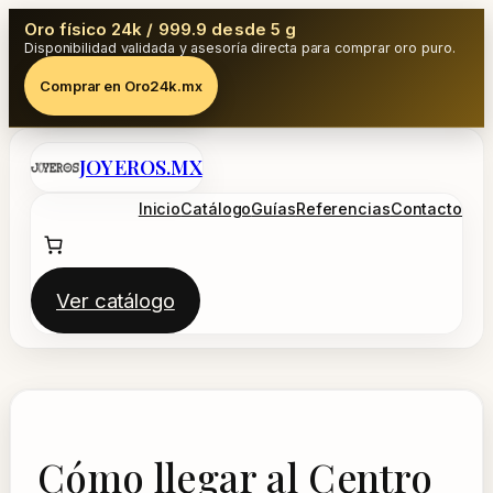
Oro físico 24k / 999.9 desde 5 g
Disponibilidad validada y asesoría directa para comprar oro puro.
Comprar en Oro24k.mx
Saltar
JOYEROS.MX
al
contenido
Inicio
Catálogo
Guías
Referencias
Contacto
Ver catálogo
Cómo llegar al Centro