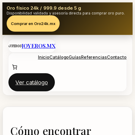
Oro físico 24k / 999.9 desde 5 g
Disponibilidad validada y asesoría directa para comprar oro puro.
Comprar en Oro24k.mx
Saltar
JOYEROS.MX
al
contenido
Inicio
Catálogo
Guías
Referencias
Contacto
Ver catálogo
Cómo encontrar