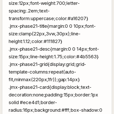
size:12px;font-weight:700;letter-
spacing:.2em;text-
transform:uppercase;color:#a16207}
.jmx-phase21-title{margin:0 0 10px;font-
size:clamp(22px,3vw,30px);line-
height:1.12;color:#111827}
.jmx-phase21-desc{margin:0 0 14px;font-
size:15px;line-height:1.75;color:#4b5563}
.jmx-phase21-grid{display:grid;grid-
template-columns:repeat(auto-
fit,minmax(220px,1fr));gap:14px}
.jmx-phase21-card{display:block;text-
decoration:none;padding:15px;border:1px
solid #ece4d1;border-
radius:16px;background:#fff;box-shadow:0