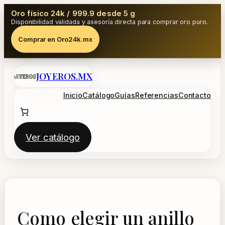
Oro físico 24k / 999.9 desde 5 g
Disponibilidad validada y asesoría directa para comprar oro puro.
Comprar en Oro24k.mx
Saltar
JOYEROS.MX
al
contenido
Inicio
Catálogo
Guías
Referencias
Contacto
Ver catálogo
Como elegir un anillo