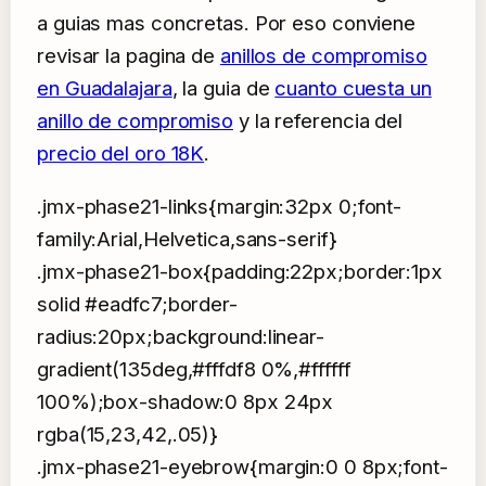
a guias mas concretas. Por eso conviene
revisar la pagina de
anillos de compromiso
en Guadalajara
, la guia de
cuanto cuesta un
anillo de compromiso
y la referencia del
precio del oro 18K
.
.jmx-phase21-links{margin:32px 0;font-
family:Arial,Helvetica,sans-serif}
.jmx-phase21-box{padding:22px;border:1px
solid #eadfc7;border-
radius:20px;background:linear-
gradient(135deg,#fffdf8 0%,#ffffff
100%);box-shadow:0 8px 24px
rgba(15,23,42,.05)}
.jmx-phase21-eyebrow{margin:0 0 8px;font-