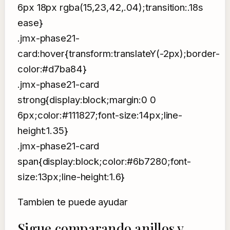
6px 18px rgba(15,23,42,.04);transition:.18s
ease}
.jmx-phase21-
card:hover{transform:translateY(-2px);border-
color:#d7ba84}
.jmx-phase21-card
strong{display:block;margin:0 0
6px;color:#111827;font-size:14px;line-
height:1.35}
.jmx-phase21-card
span{display:block;color:#6b7280;font-
size:13px;line-height:1.6}
Tambien te puede ayudar
Sigue comparando anillos y