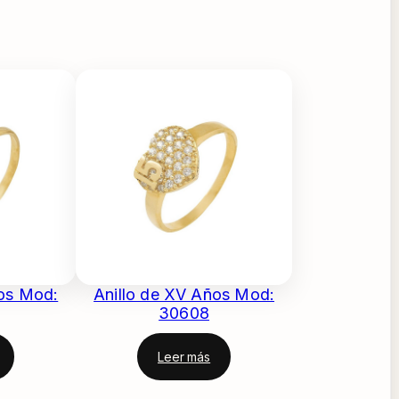
ños Mod:
Anillo de XV Años Mod:
30608
Leer más