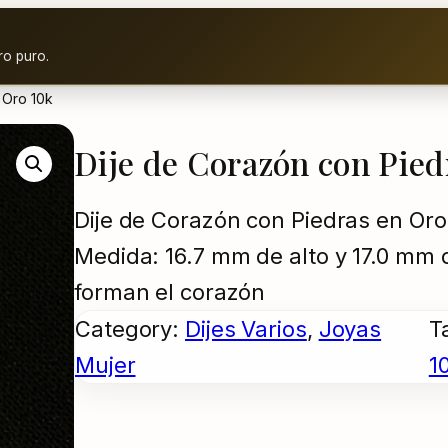
ro puro.
 Oro 10k
Dije de Corazón con Pied
Dije de Corazón con Piedras en Or
Medida: 16.7 mm de alto y 17.0 mm 
forman el corazón
Category:
Dijes Varios
, 
Joyas
T
Mujer
1