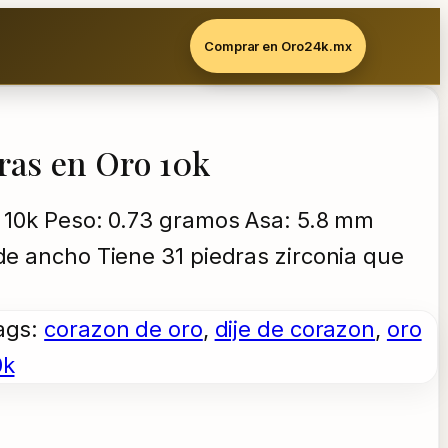
Comprar en Oro24k.mx
ras en Oro 10k
o 10k Peso: 0.73 gramos Asa: 5.8 mm
de ancho Tiene 31 piedras zirconia que
ags:
corazon de oro
, 
dije de corazon
, 
oro
0k