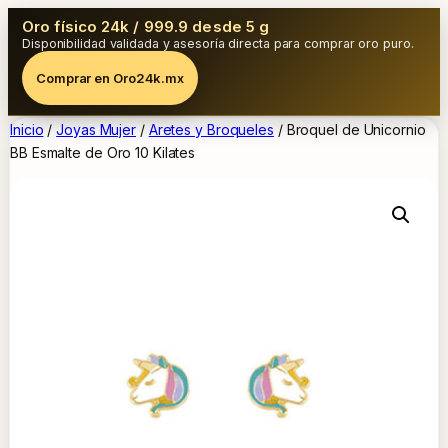
Oro físico 24k / 999.9 desde 5 g
Disponibilidad validada y asesoría directa para comprar oro puro.
Comprar en Oro24k.mx
Inicio
/
Joyas Mujer
/
Aretes y Broqueles
/ Broquel de Unicornio
BB Esmalte de Oro 10 Kilates