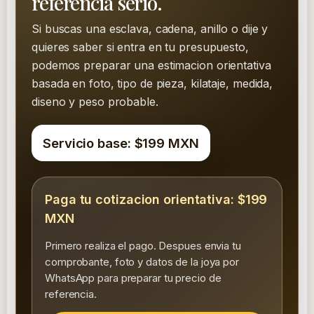
referencia serio.
e
Si buscas una esclava, cadena, anillo o dije y
O
quieres saber si entra en tu presupuesto,
r
podemos preparar una estimacion orientativa
o
basada en foto, tipo de pieza, kilataje, medida,
c
diseno y peso probable.
a
n
Servicio base: $199 MXN
t
i
Paga tu cotizacion orientativa: $199
d
MXN
a
Primero realiza el pago. Despues envia tu
d
comprobante, foto y datos de la joya por
WhatsApp para preparar tu precio de
referencia.