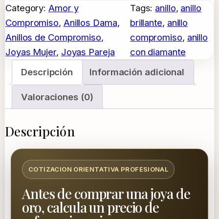
Category:
Amor y
Tags:
anillo
, 
anillo
l
Compromiso
, 
Anillos Dama
, 
brillante
, 
anillo
l
Anillos de Compromiso
, 
compromiso
, 
anillo
o
Joyas Mujer
, 
Joyas Pareja
con diamante
E
n
Descripción
Información adicional
t
Valoraciones (0)
r
e
l
Descripción
a
z
COTIZACION ORIENTATIVA PROFESIONAL
a
d
Antes de comprar una joya de
o
oro, calcula un precio de
d