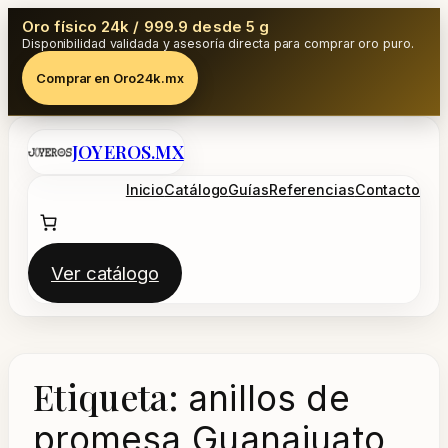
Oro físico 24k / 999.9 desde 5 g
Disponibilidad validada y asesoría directa para comprar oro puro.
Comprar en Oro24k.mx
Saltar
JOYEROS.MX
al
contenido
Inicio
Catálogo
Guías
Referencias
Contacto
Ver catálogo
Etiqueta:
anillos de
promesa Guanajuato