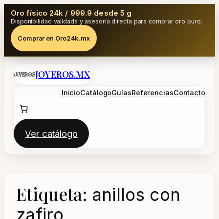
Oro físico 24k / 999.9 desde 5 g
Disponibilidad validada y asesoría directa para comprar oro puro.
Comprar en Oro24k.mx
Saltar
JOYEROS.MX
al
contenido
Inicio
Catálogo
Guías
Referencias
Contacto
Ver catálogo
Etiqueta:
anillos con
zafiro