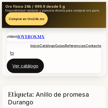
Oro físico 24k / 999.9 desde 5 g
Disponibilidad validada y asesoría directa para comprar oro puro.
Comprar en Oro24k.mx
Saltar
JOYEROS.MX
al
contenido
Inicio
Catálogo
Guías
Referencias
Contacto
Ver catálogo
Etiqueta:
Anillo de promesa
Durango