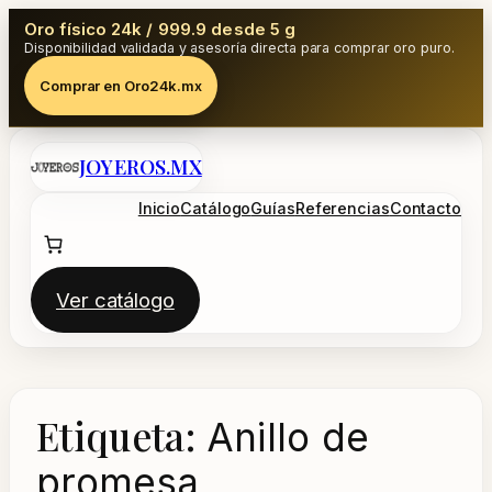
Oro físico 24k / 999.9 desde 5 g
Disponibilidad validada y asesoría directa para comprar oro puro.
Comprar en Oro24k.mx
Saltar
JOYEROS.MX
al
contenido
Inicio
Catálogo
Guías
Referencias
Contacto
Ver catálogo
Etiqueta:
Anillo de
promesa