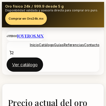
Oro físico 24k / 999.9 desde 5 g
Disponibilidad validada y asesoría directa para comprar oro puro.
Comprar en Oro24k.mx
Saltar
JOYEROS.MX
al
contenido
Inicio
Catálogo
Guías
Referencias
Contacto
Ver catálogo
Precio actual del oro