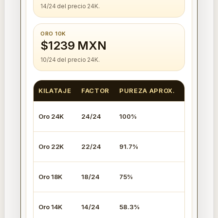
14/24 del precio 24K.
ORO 10K
$1239 MXN
10/24 del precio 24K.
KILATAJE
FACTOR
PUREZA APROX.
PRECIO 
Oro 24K
24/24
100%
$2973 
Oro 22K
22/24
91.7%
$2725 
Oro 18K
18/24
75%
$2230 
Oro 14K
14/24
58.3%
$1734 