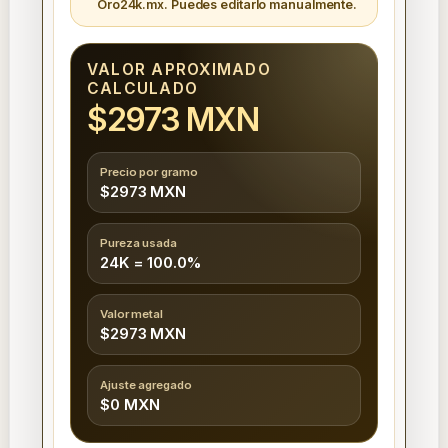
Oro24k.mx. Puedes editarlo manualmente.
VALOR APROXIMADO
CALCULADO
$2973 MXN
Precio por gramo
$2973 MXN
Pureza usada
24K = 100.0%
Valor metal
$2973 MXN
Ajuste agregado
$0 MXN